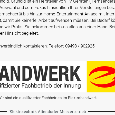
dig. Grundig ist ein Hersteller von TV-Geräten ( Fernsehger
 Auswahl und dem Fokus hinsichtlich Ihrer Vorstellungen bera
ehgerät bis hin zur Home-Entertainment-Anlage mit Internet
t, damit Sie keinerlei Arbeit aufwenden müssen. Bei Bedarf k
ind wir Profis. Sie bekommen bei uns alles aus einer Hand. B
r Hinsicht begleitet.
verbindlich kontaktieren: Telefon: 09498 / 902925
ir sind ein qualifizierter Fachbetrieb im Elektrohandwerk
Elektrotechnik Altendorfer Meisterbetrieb